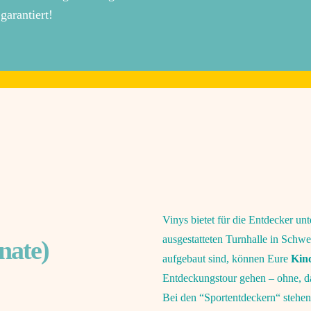
garantiert!
Vinys bietet für die Entdecker un
ausgestatteten Turnhalle in Schwer
nate)
aufgebaut sind, können Eure
Kind
Entdeckungstour gehen – ohne, d
Bei den “Sportentdeckern“ stehe