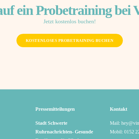
auf ein Probetraining bei 
Jetzt kostenlos buchen!
KOSTENLOSES PROBETRAINING BUCHEN
Pressemitteilungen
Kontakt
Stadt Schwerte
Mail: hey@vin
Ruhrnachrichten- Gesunde
Mobil: 0152 2