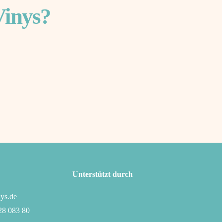
Vinys?
Unterstützt durch
ys.de
28 083 80