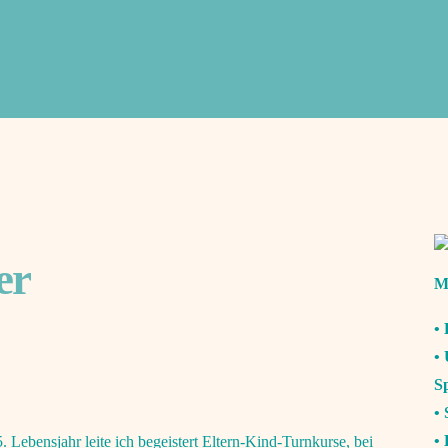
er
M
•
•
S
•
• 
Lebensjahr leite ich begeistert Eltern-Kind-Turnkurse, bei