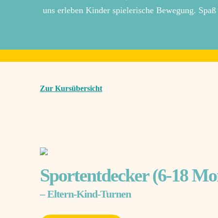
uns erleben Kinder spielerische Bewegung. Spaß 
Zur Kursübersicht
Sportentdecker (6-18 Mo
– Eltern-Kind-Turnen