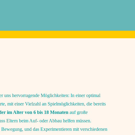
ter uns hervorragende Möglichkeiten: In einer optimal
te, mit einer Vielzahl an Spielmöglichkeiten, die bereits
er im Alter von 6 bis 18 Monaten
auf große
ass Eltern beim Auf- oder Abbau helfen müssen.
n Bewegung, und das Experimentieren mit verschiedenen